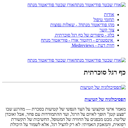
אורן שכטר פודיאטור מנתח
אודות
תחומי טיפול
מהו פודיאטור מנתח? - שאלות נפוצות
צור קשר
בלוג - סיפורים של כף רגל סוכרתית
אינסטגרם - דוקטור אורן - פודיאטור מנתח
חוות דעת - Medreviews
אורן שכטר פודיאטור מנתח
כף רגל סוכרתית
הפסיכולוגיה של קטיעות
מאמר אישי ומקצועי על הצד הנפשי של קטיעות בסכרת — מהרגע שבו
“פצע קטן” הופך לאיום על הרגל, ועד ההתמודדות עם פחד, אבל ואובדן
שליטה. מבט מבפנים על החוויה של המטופל, החשיבות של תקשורת
רפואית, והמאבק האמיתי: לא רק להציל רגל, אלא לשמור על היכולת